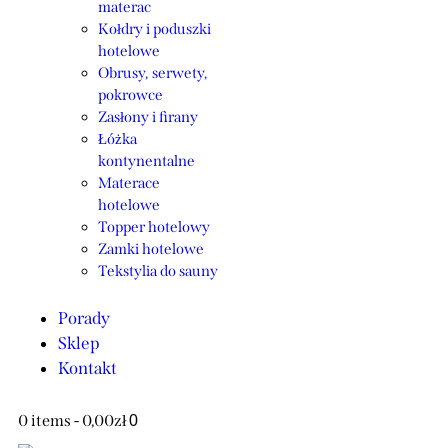
materac
Kołdry i poduszki
hotelowe
Obrusy, serwety,
pokrowce
Zasłony i firany
Łóżka
kontynentalne
Materace
hotelowe
Topper hotelowy
Zamki hotelowe
Tekstylia do sauny
Porady
Sklep
Kontakt
0 items
-
0,00zł
0