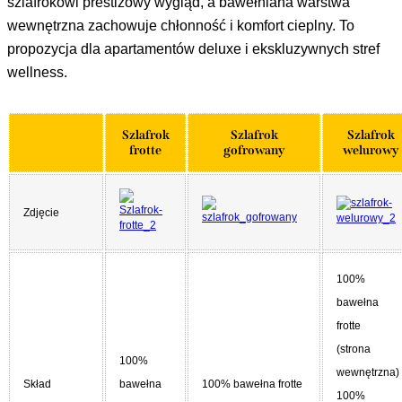
szlafrokowi prestiżowy wygląd, a bawełniana warstwa
wewnętrzna zachowuje chłonność i komfort cieplny. To
propozycja dla apartamentów deluxe i ekskluzywnych stref
wellness.
Szlafrok
Szlafrok
Szlafrok
frotte
gofrowany
welurowy
Zdjęcie
100%
bawełna
frotte
(strona
100%
wewnętrzna)
Skład
bawełna
100% bawełna frotte
100%