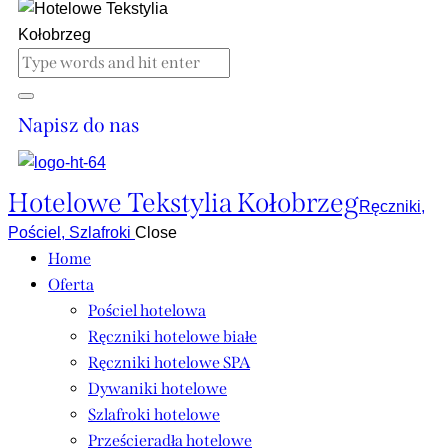
Napisz do nas
Hotelowe Tekstylia Kołobrzeg
Ręczniki,
Pościel, Szlafroki
Close
Home
Oferta
Pościel hotelowa
Ręczniki hotelowe białe
Ręczniki hotelowe SPA
Dywaniki hotelowe
Szlafroki hotelowe
Prześcieradła hotelowe