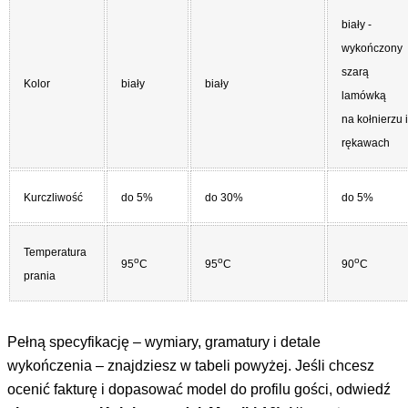
biały -
wykończony
szarą
Kolor
biały
biały
lamówką
na kołnierzu i
rękawach
Kurczliwość
do 5%
do 30%
do 5%
Temperatura
o
o
o
95
C
95
C
90
C
prania
Pełną specyfikację – wymiary, gramatury i detale
wykończenia – znajdziesz w tabeli powyżej. Jeśli chcesz
ocenić fakturę i dopasować model do profilu gości, odwiedź