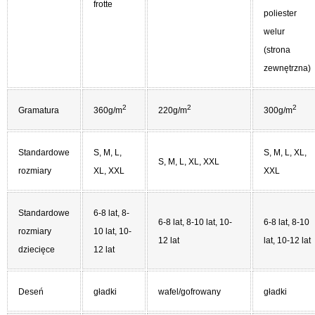
frotte
poliester
welur
(strona
zewnętrzna)
2
2
2
Gramatura
360g/m
220g/m
300g/m
Standardowe
S, M, L,
S, M, L, XL,
S, M, L, XL, XXL
rozmiary
XL, XXL
XXL
Standardowe
6-8 lat, 8-
6-8 lat, 8-10 lat, 10-
6-8 lat, 8-10
rozmiary
10 lat, 10-
12 lat
lat, 10-12 lat
dziecięce
12 lat
Deseń
gładki
wafel/gofrowany
gładki