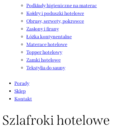
Podkłady higieniczne na materac
Kołdry i poduszki hotelowe
Obrusy, serwety, pokrowce
Zasłony i firany
Łóżka kontynentalne
Materace hotelowe
Topper hotelowy
Zamki hotelowe
Tekstylia do sauny
Porady
Sklep
Kontakt
Szlafroki hotelowe