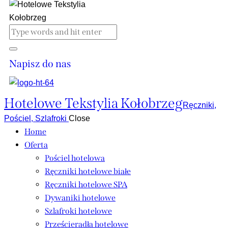
Napisz do nas
Hotelowe Tekstylia Kołobrzeg
Ręczniki,
Pościel, Szlafroki
Close
Home
Oferta
Pościel hotelowa
Ręczniki hotelowe białe
Ręczniki hotelowe SPA
Dywaniki hotelowe
Szlafroki hotelowe
Prześcieradła hotelowe