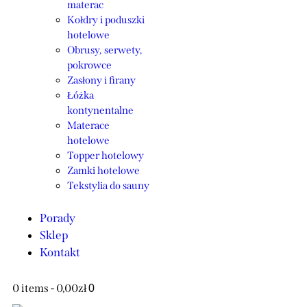
materac
Kołdry i poduszki
hotelowe
Obrusy, serwety,
pokrowce
Zasłony i firany
Łóżka
kontynentalne
Materace
hotelowe
Topper hotelowy
Zamki hotelowe
Tekstylia do sauny
Porady
Sklep
Kontakt
0 items
-
0,00zł
0