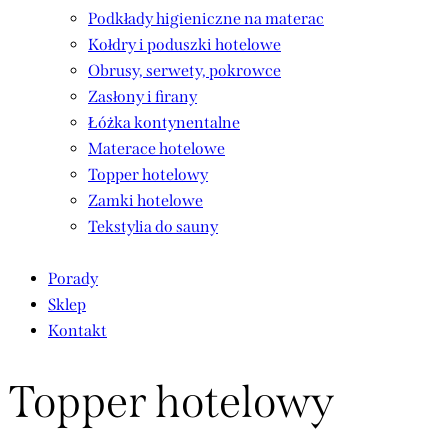
Podkłady higieniczne na materac
Kołdry i poduszki hotelowe
Obrusy, serwety, pokrowce
Zasłony i firany
Łóżka kontynentalne
Materace hotelowe
Topper hotelowy
Zamki hotelowe
Tekstylia do sauny
Porady
Sklep
Kontakt
Topper hotelowy